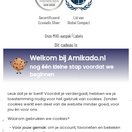
Gecertificeerd
Lid van
Ecovadis Silver
Global Compact
|
Onze MVO-aanpak
Labels
Dit cadeau is
Welkom bij Amikado.nl
nog één kleine stap voordat we
beginnen
Gepersonaliseerd
in Frankrijk
Leuk dat je er bent! Voordat je verdergaat, hebben we je
toestemming nodig voor het gebruik van cookies. Zonder
cookies werkt een deel van de website minder goed, voor
jou én voor ons.
Levertijd en verzendkosten
Waarom gebruiken we cookies?
Dit artikel wordt gepersonaliseerd in ons Amikado
Voor jouw gemak:
om je account, favorieten en bekeken
atelier. Het komt in aanmerking voor de aanbieding «Gratis verzending