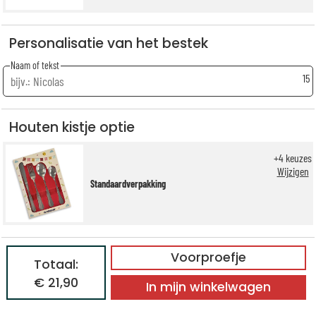
Personalisatie van het bestek
Naam of tekst
15
Houten kistje optie
+
4
keuzes
Wijzigen
Standaardverpakking
Voorproefje
Totaal:
€ 21,90
In mijn winkelwagen