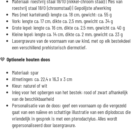
Materiaal: roestvrij staal 18/10 (nikkel-chroom staal) | Mes van
roestvrij staal 18/0 (chroomstaal) | Gepolijste afwerking
Mes (met kartelrand): lengte ca. 18 cm, gewicht: ca. 55 g
Vork: lengte ca. 17 cm, dikte ca. 2,5 mm, gewicht ca. 34 g
Grote lepel: lengte ca. 16 cm, dikte ca. 2,5 mm, gewicht ca. 40 g
Kleine lepel: lengte ca. 14 cm, dikte ca. 2 mm, gewicht ca. 23 g
Lasergravure van de voornaam van uw kind, met op elk bestekdeel
een verschillend prehistorisch diermotief.
🤎
Optionele houten doos
Materiaal: spar
Afmetingen: ca. 22,4 x 16,3 x 3 cm
Kleur: naturel of wit
Inleg voor het opbergen van het bestek: rood of zwart afhankelijk
van de beschikbaarheid
Personalisatie van de doos: geef een voornaam op die vergezeld
gaat van een naïeve en schattige illustratie van een diplodocus die
vriendelijk in gesprek is met een pterodactylus. Alles wordt
gepersonaliseerd door lasergravure.