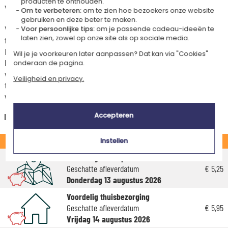
producten te onthouden.
vanaf 85 € aankoop» -
Zie voorwaarden
Om te verbeteren:
om te zien hoe bezoekers onze website
gebruiken en deze beter te maken.
Voor elke bestelling onder 85 €, zijn de onderstaande verzendkosten van
Voor persoonlijke tips:
om je passende cadeau-ideeën te
laten zien, zowel op onze site als op sociale media.
toepassing.
De geschatte levertijden kunt je hieronder vinden. Je kunt de
Wil je je voorkeuren later aanpassen? Dat kan via "Cookies"
bezorgopties bepalen: normale levering of express levering. Per cadeau
onderaan de pagina.
worden de mogelijke leveropties weergegeven op de artikelpagina en
Veiligheid en privacy.
tijdens de stappen van je winkelwagen. (Als je het geld overmaakt, houd
wel rekening met 3-4 dagen extra levertijd van je cadeau.)
Accepteren
Nederland
STANDAARD
Instellen
Voordelig afhaalpunt
Geschatte afleverdatum
€ 5,25
Donderdag 13 augustus 2026
Voordelig thuisbezorging
Geschatte afleverdatum
€ 5,95
Vrijdag 14 augustus 2026