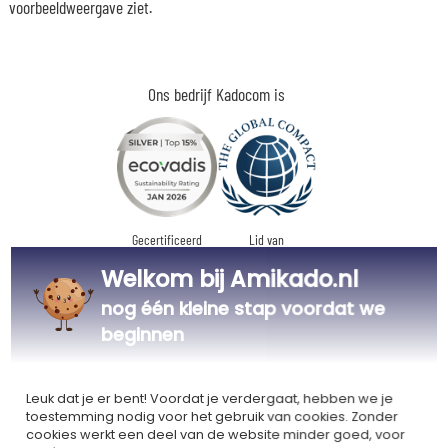
voorbeeldweergave ziet.
Ons bedrijf Kadocom is
Gecertificeerd
Lid van
Ecovadis Silver
Global Compact
Welkom bij Amikado.nl
|
Onze MVO-aanpak
Labels
nog één kleine stap voordat we
Dit cadeau is
beginnen
Leuk dat je er bent! Voordat je verdergaat, hebben we je
toestemming nodig voor het gebruik van cookies. Zonder
cookies werkt een deel van de website minder goed, voor