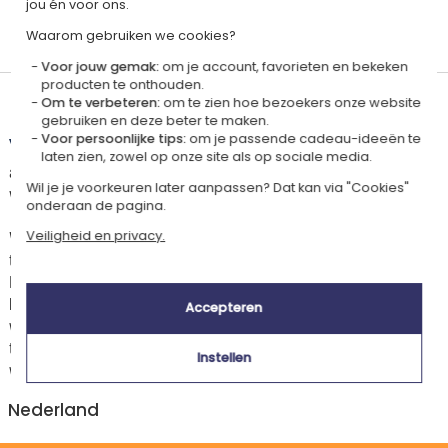
jou én voor ons.
Gepersonaliseerd
Waarom gebruiken we cookies?
in Frankrijk
Voor jouw gemak:
om je account, favorieten en bekeken
producten te onthouden.
Om te verbeteren:
om te zien hoe bezoekers onze website
Levertijd en verzendkosten
gebruiken en deze beter te maken.
Voor persoonlijke tips:
om je passende cadeau-ideeën te
Dit artikel wordt gepersonaliseerd in ons Amikado
laten zien, zowel op onze site als op sociale media.
atelier. Het komt in aanmerking voor de aanbieding «Gratis verzending
Wil je je voorkeuren later aanpassen? Dat kan via "Cookies"
vanaf 85 € aankoop» -
Zie voorwaarden
onderaan de pagina.
Voor elke bestelling onder 85 €, zijn de onderstaande verzendkosten van
Veiligheid en privacy.
toepassing.
De geschatte levertijden kunt je hieronder vinden. Je kunt de
bezorgopties bepalen: normale levering of express levering. Per cadeau
Accepteren
worden de mogelijke leveropties weergegeven op de artikelpagina en
tijdens de stappen van je winkelwagen. (Als je het geld overmaakt, houd
Instellen
wel rekening met 3-4 dagen extra levertijd van je cadeau.)
Nederland