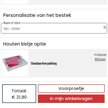
Personalisatie van het bestek
Naam of tekst
15
Houten kistje optie
+
4
keuzes
Wijzigen
Standaardverpakking
Voorproefje
Totaal:
€ 21,90
In mijn winkelwagen