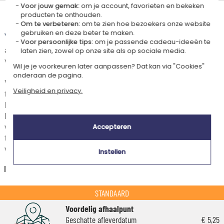
Voor jouw gemak:
om je account, favorieten en bekeken
producten te onthouden.
Levertijd en verzendkosten
Om te verbeteren:
om te zien hoe bezoekers onze website
gebruiken en deze beter te maken.
Dit artikel wordt gepersonaliseerd in ons Amikado
Voor persoonlijke tips:
om je passende cadeau-ideeën te
atelier. Het komt in aanmerking voor de aanbieding «Gratis verzending
laten zien, zowel op onze site als op sociale media.
vanaf 85 € aankoop» -
Zie voorwaarden
Wil je je voorkeuren later aanpassen? Dat kan via "Cookies"
onderaan de pagina.
Voor elke bestelling onder 85 €, zijn de onderstaande verzendkosten van
Veiligheid en privacy.
toepassing.
De geschatte levertijden kunt je hieronder vinden. Je kunt de
bezorgopties bepalen: normale levering of express levering. Per cadeau
worden de mogelijke leveropties weergegeven op de artikelpagina en
Accepteren
tijdens de stappen van je winkelwagen. (Als je het geld overmaakt, houd
wel rekening met 3-4 dagen extra levertijd van je cadeau.)
Instellen
Nederland
STANDAARD
Voordelig afhaalpunt
Geschatte afleverdatum
€ 5,25