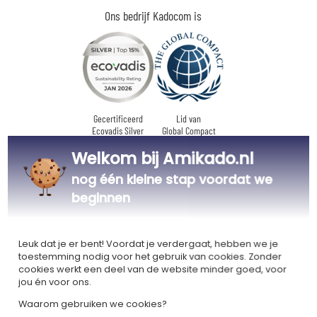
Ons bedrijf Kadocom is
Gecertificeerd
Lid van
Ecovadis Silver
Global Compact
Welkom bij Amikado.nl
|
Onze MVO-aanpak
Labels
nog één kleine stap voordat we
Dit cadeau is
beginnen
Leuk dat je er bent! Voordat je verdergaat, hebben we je
toestemming nodig voor het gebruik van cookies. Zonder
cookies werkt een deel van de website minder goed, voor
jou én voor ons.
Gepersonaliseerd
in Frankrijk
Waarom gebruiken we cookies?