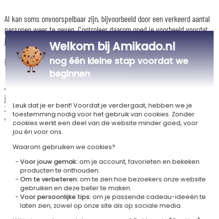
AI kan soms onvoorspelbaar zijn, bijvoorbeeld door een verkeerd aantal
personen weer te geven.
Controleer daarom goed je voorbeeld voordat
je je bestelling bevestigt.
Welkom bij Amikado.nl
nog één kleine stap voordat we
🖼️ Een kunstwerk klaar om op te hangen
beginnen
Je portret wordt uiteindelijk in ons atelier gedrukt op het materiaal van
je keuze.
Leuk dat je er bent! Voordat je verdergaat, hebben we je
Zo krijg je een uniek kunstwerk dat je interieur verrijkt en dat het
toestemming nodig voor het gebruik van cookies. Zonder
verdient om in de kijker te worden gezet.
cookies werkt een deel van de website minder goed, voor
jou én voor ons.
Waarom gebruiken we cookies?
Voor jouw gemak:
om je account, favorieten en bekeken
producten te onthouden.
Ons bedrijf Kadocom is
Om te verbeteren:
om te zien hoe bezoekers onze website
gebruiken en deze beter te maken.
Voor persoonlijke tips:
om je passende cadeau-ideeën te
laten zien, zowel op onze site als op sociale media.