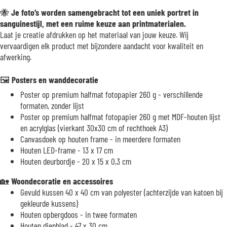
🐝
Je foto’s worden samengebracht tot een uniek portret in
sanguinestijl, met een ruime keuze aan printmaterialen.
Laat je creatie afdrukken op het materiaal van jouw keuze. Wij
vervaardigen elk product met bijzondere aandacht voor kwaliteit en
afwerking.
🖼️
Posters en wanddecoratie
Poster op premium halfmat fotopapier 260 g - verschillende
formaten, zonder lijst
Poster op premium halfmat fotopapier 260 g met MDF-houten lijst
en acrylglas (vierkant 30x30 cm of rechthoek A3)
Canvasdoek op houten frame - in meerdere formaten
Houten LED-frame - 13 x 17 cm
Houten deurbordje - 20 x 15 x 0,3 cm
🏡
Woondecoratie en accessoires
Gevuld kussen 40 x 40 cm van polyester (achterzijde van katoen bij
gekleurde kussens)
Houten opbergdoos - in twee formaten
Houten dienblad - 47 x 30 cm