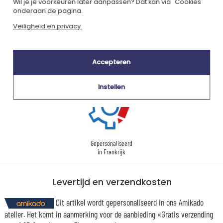
Wil je je voorkeuren later aanpassen? Dat kan via "Cookies"
onderaan de pagina.
Gecertificeerd
Lid van
Veiligheid en privacy.
Ecovadis Silver
Global Compact
|
Onze MVO-aanpak
Labels
Accepteren
Dit cadeau is
Instellen
Gepersonaliseerd
in Frankrijk
Levertijd en verzendkosten
Dit artikel wordt gepersonaliseerd in ons Amikado
atelier. Het komt in aanmerking voor de aanbieding «Gratis verzending