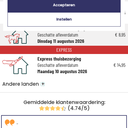
Accepteren
Voordelig thuisbezorging
Geschatte afleverdatum
€ 5,95
Vrijdag 14 augustus 2026
Instellen
Standaard thuisbezorging
Geschatte afleverdatum
€ 8,95
Dinsdag 11 augustus 2026
EXPRESS
Express thuisbezorging
Geschatte afleverdatum
€ 14,95
Maandag 10 augustus 2026
+
Andere landen
Gemiddelde klantenwaardering:
(4.74/5)
-