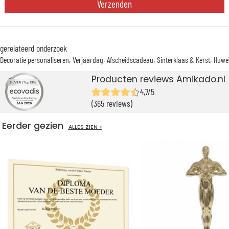
Verzenden
gerelateerd onderzoek
Decoratie personaliseren
Verjaardag
Afscheidscadeau
Sinterklaas & Kerst
Huwel
Producten reviews Amikado.nl
4,7/5
(365 reviews)
Eerder gezien
ALLES ZIEN >