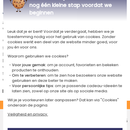
Levertijd en verzendkosten
nog één kleine stap voordat we
beginnen
Dit artikel wordt gepersonaliseerd in ons Amikado
atelier. Het komt in aanmerking voor de aanbieding «Gratis verzending
vanaf 85 € aankoop» -
Zie voorwaarden
Leuk dat je er bent! Voordat je verdergaat, hebben we je
toestemming nodig voor het gebruik van cookies. Zonder
Voor elke bestelling onder 85 €, zijn de onderstaande verzendkosten van
cookies werkt een deel van de website minder goed, voor
toepassing.
jou én voor ons.
De geschatte levertijden kunt je hieronder vinden. Je kunt de
Waarom gebruiken we cookies?
bezorgopties bepalen: normale levering of express levering. Per cadeau
Voor jouw gemak:
om je account, favorieten en bekeken
worden de mogelijke leveropties weergegeven op de artikelpagina en
producten te onthouden.
tijdens de stappen van je winkelwagen. (Als je het geld overmaakt, houd
Om te verbeteren:
om te zien hoe bezoekers onze website
wel rekening met 3-4 dagen extra levertijd van je cadeau.)
gebruiken en deze beter te maken.
Voor persoonlijke tips:
om je passende cadeau-ideeën te
Nederland
laten zien, zowel op onze site als op sociale media.
Wil je je voorkeuren later aanpassen? Dat kan via "Cookies"
STANDAARD
onderaan de pagina.
Voordelig afhaalpunt
Veiligheid en privacy.
Geschatte afleverdatum
€ 5,25
Donderdag 13 augustus 2026