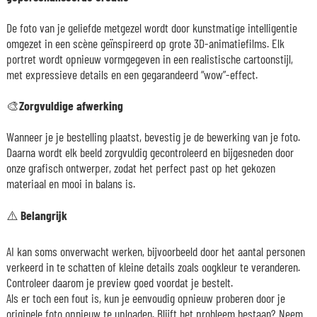
De foto van je geliefde metgezel wordt door kunstmatige intelligentie
omgezet in een scène geïnspireerd op grote 3D-animatiefilms. Elk
portret wordt opnieuw vormgegeven in een realistische cartoonstijl,
met expressieve details en een gegarandeerd “wow”-effect.
🎨
Zorgvuldige afwerking
Wanneer je je bestelling plaatst, bevestig je de bewerking van je foto.
Daarna wordt elk beeld zorgvuldig gecontroleerd en bijgesneden door
onze grafisch ontwerper, zodat het perfect past op het gekozen
materiaal en mooi in balans is.
⚠️ Belangrijk
AI kan soms onverwacht werken, bijvoorbeeld door het aantal personen
verkeerd in te schatten of kleine details zoals oogkleur te veranderen.
Controleer daarom je preview goed voordat je bestelt.
Als er toch een fout is, kun je eenvoudig opnieuw proberen door je
originele foto opnieuw te uploaden. Blijft het probleem bestaan? Neem