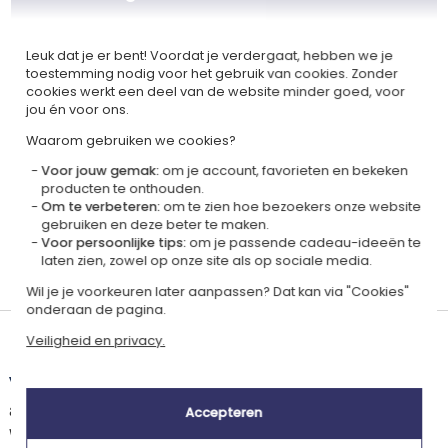
Gecertificeerd
Lid van
Ecovadis Silver
Global Compact
Leuk dat je er bent! Voordat je verdergaat, hebben we je
toestemming nodig voor het gebruik van cookies. Zonder
|
Onze MVO-aanpak
Labels
cookies werkt een deel van de website minder goed, voor
jou én voor ons.
Dit cadeau is
Waarom gebruiken we cookies?
Voor jouw gemak:
om je account, favorieten en bekeken
producten te onthouden.
Om te verbeteren:
om te zien hoe bezoekers onze website
gebruiken en deze beter te maken.
Voor persoonlijke tips:
om je passende cadeau-ideeën te
laten zien, zowel op onze site als op sociale media.
Gepersonaliseerd
in Frankrijk
Wil je je voorkeuren later aanpassen? Dat kan via "Cookies"
onderaan de pagina.
Veiligheid en privacy.
Levertijd en verzendkosten
Dit artikel wordt gepersonaliseerd in ons Amikado
atelier. Het komt in aanmerking voor de aanbieding «Gratis verzending
Accepteren
vanaf 85 € aankoop» -
Zie voorwaarden