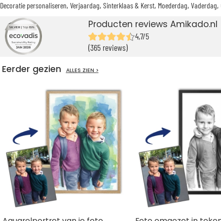
Decoratie personaliseren
Verjaardag
Sinterklaas & Kerst
Moederdag
Vaderdag
Producten reviews Amikado.nl
4,7/5
(365 reviews)
Eerder gezien
ALLES ZIEN >
Aquarelportret van je foto
Foto omgezet in teke