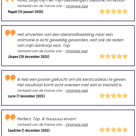
Hallo, altijd blij met mijn bestellingen, bedankt Amikado
Vertaald van de Franse site -
Originele taal
Magali
(14 januari 2026)
Het omzetten van een dierenafbeelding naar een
animatie is echt geweldig geworden, wat ook de reden
van mijn aankoop was. Top
Vertaald van de Duitse site -
Originele taal
Jürgen
(29 december 2025)
Ik heb een poster gekocht om als kerstcadeau te geven.
Het resultaat komt echt overeen met wat er besteld is.
Vertaald van de Franse site -
Originele taal
Lucie
(7 december 2025)
Perfect. Top. Ik houuuuu ervan!
Vertaald van de Franse site -
Originele taal
Sandrine
(1 december 2025)