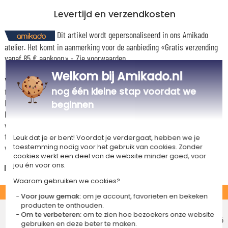
Levertijd en verzendkosten
Dit artikel wordt gepersonaliseerd in ons Amikado
atelier. Het komt in aanmerking voor de aanbieding «Gratis verzending
vanaf 85 € aankoop» -
Zie voorwaarden
Welkom bij Amikado.nl
Voor elke bestelling onder 85 €, zijn de onderstaande verzendkosten van
nog één kleine stap voordat we
toepassing.
De geschatte levertijden kunt je hieronder vinden. Je kunt de
beginnen
bezorgopties bepalen: normale levering of express levering. Per cadeau
worden de mogelijke leveropties weergegeven op de artikelpagina en
tijdens de stappen van je winkelwagen. (Als je het geld overmaakt, houd
Leuk dat je er bent! Voordat je verdergaat, hebben we je
wel rekening met 3-4 dagen extra levertijd van je cadeau.)
toestemming nodig voor het gebruik van cookies. Zonder
cookies werkt een deel van de website minder goed, voor
jou én voor ons.
Nederland
Waarom gebruiken we cookies?
STANDAARD
Voor jouw gemak:
om je account, favorieten en bekeken
producten te onthouden.
Voordelig afhaalpunt
Om te verbeteren:
om te zien hoe bezoekers onze website
Geschatte afleverdatum
€ 5,75
gebruiken en deze beter te maken.