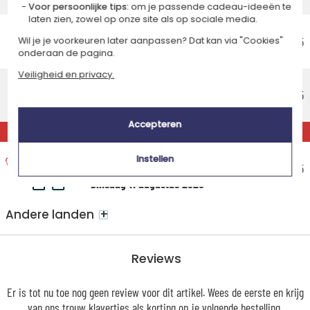
Vrijdag 14 augustus 2026
Voor persoonlijke tips:
om je passende cadeau-ideeën te
laten zien, zowel op onze site als op sociale media.
Voordelig thuisbezorging
Geschatte afleverdatum
€ 6,95
Wil je je voorkeuren later aanpassen? Dat kan via "Cookies"
onderaan de pagina.
Maandag 17 augustus 2026
Veiligheid en privacy.
Standaard thuisbezorging
Geschatte afleverdatum
€ 10,95
Woensdag 12 augustus 2026
Accepteren
EXPRESS
Express thuisbezorging
Instellen
Geschatte afleverdatum
€ 16,95
Dinsdag 11 augustus 2026
+
Andere landen
Reviews
Er is tot nu toe nog geen review voor dit artikel. Wees de eerste en krijg
van ons trouw
klavertjes
als korting op je volgende bestelling.