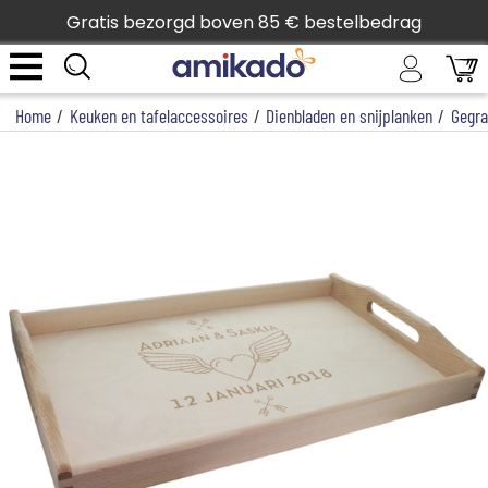
Gratis bezorgd boven 85 € bestelbedrag
Home
/
Keuken en tafelaccessoires
/
Dienbladen en snijplanken
/
Gegra