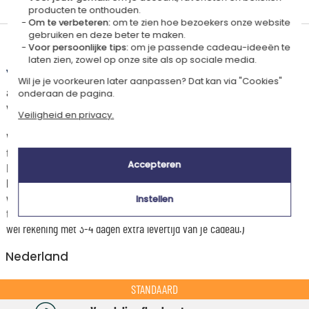
in Frankrijk
Europa
producten te onthouden.
Om te verbeteren:
om te zien hoe bezoekers onze website
gebruiken en deze beter te maken.
Levertijd en verzendkosten
Voor persoonlijke tips:
om je passende cadeau-ideeën te
laten zien, zowel op onze site als op sociale media.
Dit artikel wordt gepersonaliseerd in ons Amikado
Wil je je voorkeuren later aanpassen? Dat kan via "Cookies"
atelier. Het komt in aanmerking voor de aanbieding «Gratis verzending
onderaan de pagina.
vanaf 85 € aankoop» -
Zie voorwaarden
Veiligheid en privacy.
Voor elke bestelling onder 85 €, zijn de onderstaande verzendkosten van
toepassing.
Accepteren
De geschatte levertijden kunt je hieronder vinden. Je kunt de
bezorgopties bepalen: normale levering of express levering. Per cadeau
worden de mogelijke leveropties weergegeven op de artikelpagina en
Instellen
tijdens de stappen van je winkelwagen. (Als je het geld overmaakt, houd
wel rekening met 3-4 dagen extra levertijd van je cadeau.)
Nederland
STANDAARD