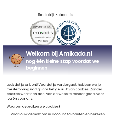
Ons bedrijf Kadocom is
Welkom bij Amikado.nl
Gecertificeerd
Lid van
Ecovadis Silver
Global Compact
nog één kleine stap voordat we
|
beginnen
Onze MVO-aanpak
Labels
Dit cadeau is
Leuk dat je er bent! Voordat je verdergaat, hebben we je
toestemming nodig voor het gebruik van cookies. Zonder
cookies werkt een deel van de website minder goed, voor
jou én voor ons.
Waarom gebruiken we cookies?
Gepersonaliseerd
Gemaakt in
Voor jouw gemak:
om je account, favorieten en bekeken