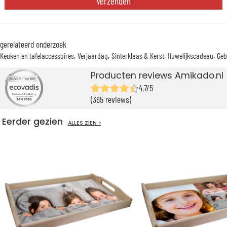
Verzenden
gerelateerd onderzoek
Keuken en tafelaccessoires
Verjaardag
Sinterklaas & Kerst
Huwelijkscadeau
Geb
Producten reviews Amikado.nl
4,7/5
(365 reviews)
Eerder gezien
ALLES ZIEN >