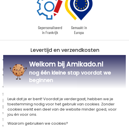
Gepersonaliseerd
Gemaakt in
in Frankrijk
Europa
Levertijd en verzendkosten
Dit artikel wordt gepersonaliseerd in ons Amikado
Welkom bij Amikado.nl
atelier. Het komt in aanmerking voor de aanbieding «Gratis verzending
nog één kleine stap voordat we
vanaf 85 € aankoop» -
Zie voorwaarden
beginnen
Voor elke bestelling onder 85 €, zijn de onderstaande verzendkosten van
toepassing.
Leuk dat je er bent! Voordat je verdergaat, hebben we je
De geschatte levertijden kunt je hieronder vinden. Je kunt de
toestemming nodig voor het gebruik van cookies. Zonder
bezorgopties bepalen: normale levering of express levering. Per cadeau
cookies werkt een deel van de website minder goed, voor
worden de mogelijke leveropties weergegeven op de artikelpagina en
jou én voor ons.
tijdens de stappen van je winkelwagen. (Als je het geld overmaakt, houd
Waarom gebruiken we cookies?
wel rekening met 3-4 dagen extra levertijd van je cadeau.)