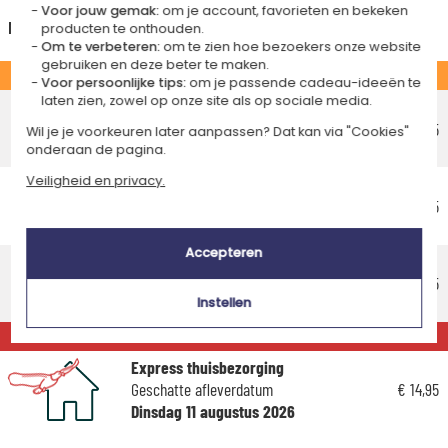
Voor jouw gemak:
om je account, favorieten en bekeken
Nederland
producten te onthouden.
Om te verbeteren:
om te zien hoe bezoekers onze website
gebruiken en deze beter te maken.
STANDAARD
Voor persoonlijke tips:
om je passende cadeau-ideeën te
laten zien, zowel op onze site als op sociale media.
Voordelig afhaalpunt
Geschatte afleverdatum
€ 5,25
Wil je je voorkeuren later aanpassen? Dat kan via "Cookies"
Vrijdag 14 augustus 2026
onderaan de pagina.
Veiligheid en privacy.
Voordelig thuisbezorging
Geschatte afleverdatum
€ 5,95
Maandag 17 augustus 2026
Accepteren
Standaard thuisbezorging
Geschatte afleverdatum
€ 8,95
Instellen
Woensdag 12 augustus 2026
EXPRESS
Express thuisbezorging
Geschatte afleverdatum
€ 14,95
Dinsdag 11 augustus 2026