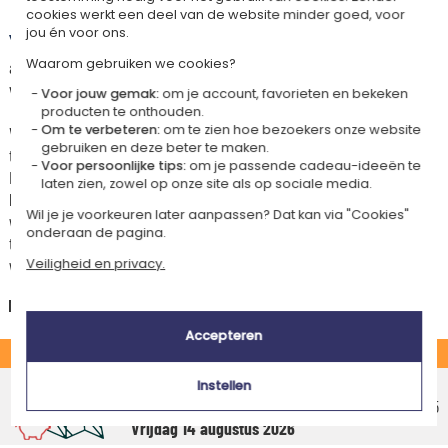
Levertijd en verzendkosten
cookies werkt een deel van de website minder goed, voor
jou én voor ons.
Dit artikel wordt gepersonaliseerd in ons Amikado
Waarom gebruiken we cookies?
atelier. Het komt in aanmerking voor de aanbieding «Gratis verzending
vanaf 85 € aankoop» -
Zie voorwaarden
Voor jouw gemak:
om je account, favorieten en bekeken
producten te onthouden.
Om te verbeteren:
om te zien hoe bezoekers onze website
Voor elke bestelling onder 85 €, zijn de onderstaande verzendkosten van
gebruiken en deze beter te maken.
toepassing.
Voor persoonlijke tips:
om je passende cadeau-ideeën te
De geschatte levertijden kunt je hieronder vinden. Je kunt de
laten zien, zowel op onze site als op sociale media.
bezorgopties bepalen: normale levering of express levering. Per cadeau
Wil je je voorkeuren later aanpassen? Dat kan via "Cookies"
worden de mogelijke leveropties weergegeven op de artikelpagina en
onderaan de pagina.
tijdens de stappen van je winkelwagen. (Als je het geld overmaakt, houd
wel rekening met 3-4 dagen extra levertijd van je cadeau.)
Veiligheid en privacy.
Nederland
Accepteren
STANDAARD
Voordelig afhaalpunt
Instellen
Geschatte afleverdatum
€ 5,25
Vrijdag 14 augustus 2026