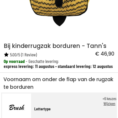
Bij kinderrugzak borduren - Tann's
€ 46,90
5.00
/
5
(
1
Review)
Op voorraad
- Geschatte levering:
express levering: 11 augustus
•
standaard levering: 12 augustus
Voornaam om onder de flap van de rugzak
te borduren
+
6
keuzes
Wijzigen
Lettertype