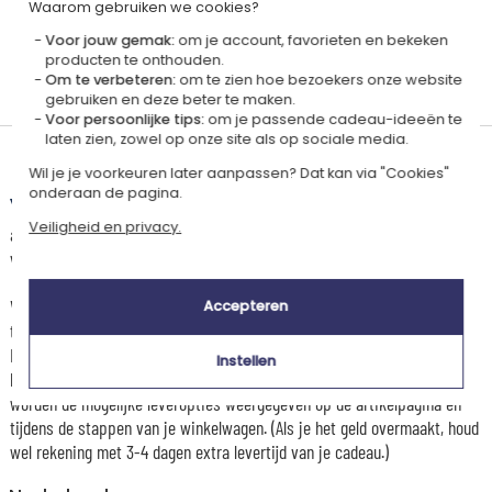
Waarom gebruiken we cookies?
Voor jouw gemak:
om je account, favorieten en bekeken
producten te onthouden.
Gepersonaliseerd
Gerecycled
Om te verbeteren:
om te zien hoe bezoekers onze website
in Frankrijk
gebruiken en deze beter te maken.
Voor persoonlijke tips:
om je passende cadeau-ideeën te
laten zien, zowel op onze site als op sociale media.
Levertijd en verzendkosten
Wil je je voorkeuren later aanpassen? Dat kan via "Cookies"
onderaan de pagina.
Dit artikel wordt gepersonaliseerd in ons Amikado
Veiligheid en privacy.
atelier. Het komt in aanmerking voor de aanbieding «Gratis verzending
vanaf 85 € aankoop» -
Zie voorwaarden
Voor elke bestelling onder 85 €, zijn de onderstaande verzendkosten van
Accepteren
toepassing.
De geschatte levertijden kunt je hieronder vinden. Je kunt de
Instellen
bezorgopties bepalen: normale levering of express levering. Per cadeau
worden de mogelijke leveropties weergegeven op de artikelpagina en
tijdens de stappen van je winkelwagen. (Als je het geld overmaakt, houd
wel rekening met 3-4 dagen extra levertijd van je cadeau.)