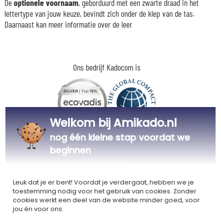
De
optionele voornaam
, geborduurd met een zwarte draad in het
lettertype van jouw keuze, bevindt zich onder de klep van de tas.
Daarnaast kan meer informatie over de leer
Ons bedrijf Kadocom is
Welkom bij Amikado.nl
nog één kleine stap voordat we
Gecertificeerd
Lid van
Ecovadis Silver
Global Compact
beginnen
|
Onze MVO-aanpak
Labels
Leuk dat je er bent! Voordat je verdergaat, hebben we je
Dit cadeau is
toestemming nodig voor het gebruik van cookies. Zonder
cookies werkt een deel van de website minder goed, voor
jou én voor ons.