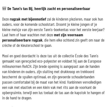
🎒 De Tann's tas Bij, heerlijk zacht en personaliseerbaar
Deze
rugzak met bijenmotief
zal de kinderen plezieren, maar ook hun
ouders, voor de komende schoolstart. Droomt je kleine jongen of je
kleine meisje van zijn eerste Tann's-boekentas voor het eerste leerjaar?
Laat hem of haar wachten met deze
met zijn voornaam
personaliseerbare rugzak
, die hem elke ochtend zin geeft om naar de
crèche of de kleuterschool te gaan.
Mooi en goed doordacht is deze tas uit de collectie École des Tann's
gemaakt van gerecycled eco-polyester en voldoet hij aan de Europese
milieunormen ReACH. Zijn brede opening is aangepast aan de handen
van kinderen én ouders, zijn sluiting met drukknoop en trekkoord
beschermt de spullen optimaal, en zijn gevoerde schouderbanden
passen comfortabel bij de maat van het kind. Vanbinnen vervolledigen
een vak met elastiek en een klein vak met rits aan de voorkant de
opbergruimte, terwijl een lus toelaat de tas aan de kapstok te hangen of
in de hand te dragen.