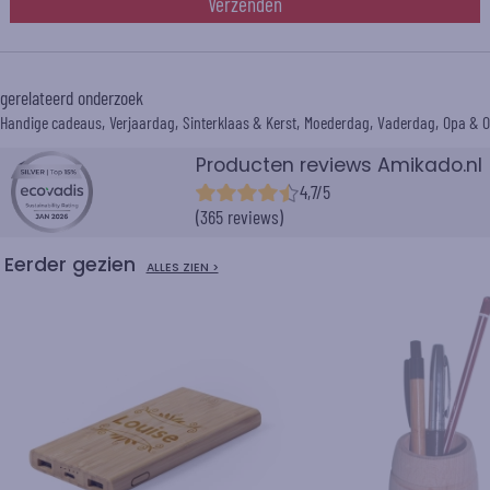
Verzenden
gerelateerd onderzoek
Handige cadeaus
Verjaardag
Sinterklaas & Kerst
Moederdag
Vaderdag
Opa & 
Producten reviews Amikado.nl
4,7/5
(365 reviews)
Eerder gezien
ALLES ZIEN >