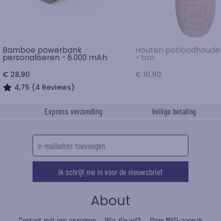
Bamboe powerbank
Houten potloodhoude
personaliseren - 6.000 mAh
- ton
€ 28,90
€ 10,90
4,75 (4 Reviews)
Express verzending
Veilige betaling
Ik schrijf me in voor de nieuwsbrief
About
Contact met ons opnemen
Wie zijn wij?
Onze MVO-aanpak