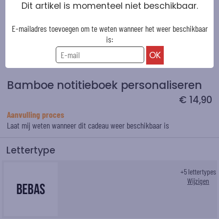
Dit artikel is momenteel niet beschikbaar.
E-mailadres toevoegen om te weten wanneer het weer beschikbaar
is:
Bamboe notitieboek personaliseren
€ 14,90
Aanvulling proces
Laat mij weten wanneer dit cadeau weer beschikbaar is
Lettertype
+
5
lettertypes
Wijzigen