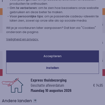
Nederland
producten te onthouden.
Om te verbeteren:
om te zien hoe bezoekers onze website
STANDAARD
gebruiken en deze beter te maken.
Voor persoonlijke tips:
om je passende cadeau-ideeën te
Voordelig afhaalpunt
laten zien, zowel op onze site als op sociale media.
Geschatte afleverdatum
€ 5,25
Wil je je voorkeuren later aanpassen? Dat kan via "Cookies"
Donderdag 13 augustus 2026
onderaan de pagina.
Voordelig thuisbezorging
Veiligheid en privacy.
Geschatte afleverdatum
€ 5,95
Vrijdag 14 augustus 2026
Standaard thuisbezorging
Accepteren
Geschatte afleverdatum
€ 8,95
Dinsdag 11 augustus 2026
Instellen
EXPRESS
Express thuisbezorging
Geschatte afleverdatum
€ 14,95
Maandag 10 augustus 2026
+
Andere landen