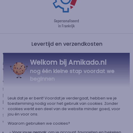
Gepersonaliseerd
in Frankrijk
Levertijd en verzendkosten
Dit artikel wordt gepersonaliseerd in ons Amikado
Welkom bij Amikado.nl
atelier. Het komt in aanmerking voor de aanbieding «Gratis verzending
vanaf 85 € aankoop» -
Zie voorwaarden
nog één kleine stap voordat we
beginnen
Voor elke bestelling onder 85 €, zijn de onderstaande verzendkosten van
toepassing.
De geschatte levertijden kunt je hieronder vinden. Je kunt de
Leuk dat je er bent! Voordat je verdergaat, hebben we je
bezorgopties bepalen: normale levering of express levering. Per cadeau
toestemming nodig voor het gebruik van cookies. Zonder
worden de mogelijke leveropties weergegeven op de artikelpagina en
cookies werkt een deel van de website minder goed, voor
jou én voor ons.
tijdens de stappen van je winkelwagen. (Als je het geld overmaakt, houd
wel rekening met 3-4 dagen extra levertijd van je cadeau.)
Waarom gebruiken we cookies?
Voor jouw gemak:
om je account, favorieten en bekeken