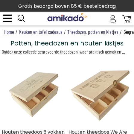
Gratis bezorgd boven 85 € bestelbedrag
Home
/
Keuken en tafel cadeaus
/
Theedozen, potten en kistjes
/
Gegra
Potten, theedozen en houten kistjes
Ontdek onze collectie gegraveerde theedozen, waar praktisch gemak en stijlvol design samenkomen. Met allerlei leuke ontwerpen om uit te kiezen, kun je precies de theedoos vinden die bij jouw smaak of die van iemand anders past. Ze zijn er in verschillende maten, van 1, 3, 6 tot zelfs 12 vakjes, zodat je genoeg ruimte hebt voor al je favoriete theesoorten.
Houten theedoos 6 vakken
Houten theedoos We Are