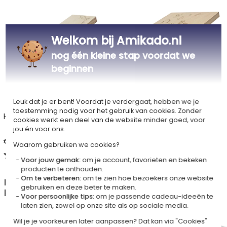
Welkom bij Amikado.nl
nog één kleine stap voordat we
beginnen
Leuk dat je er bent! Voordat je verdergaat, hebben we je
toestemming nodig voor het gebruik van cookies. Zonder
Houten theedoos 3 vakken
Theedoos 12 vakken
cookies werkt een deel van de website minder goed, voor
graveren met tekst
jou én voor ons.
€ 16,90
€ 25,90
Waarom gebruiken we cookies?
4,90 (4 Reviews)
4,50 (2 Reviews)
Voor jouw gemak:
om je account, favorieten en bekeken
producten te onthouden.
Om te verbeteren:
om te zien hoe bezoekers onze website
In de categorie Potten, theedozen en houten
gebruiken en deze beter te maken.
kistjes, ontdek ook
Voor persoonlijke tips:
om je passende cadeau-ideeën te
laten zien, zowel op onze site als op sociale media.
Wil je je voorkeuren later aanpassen? Dat kan via "Cookies"