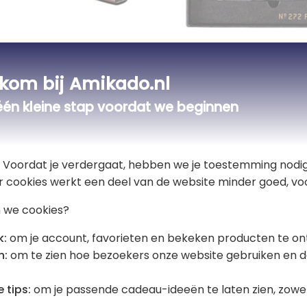
l tang Gentlemen's
Multitool mes Gentle
e
Hardware graveren
kom bij Amikado.nl
€ 26,00
één kleine stap voordat we beginnen
5,00 (1 Reviews)
t! Voordat je verdergaat, hebben we je toestemming nodig
k
r cookies werkt een deel van de website minder goed, voo
 we cookies?
k:
om je account, favorieten en bekeken producten te on
n:
om te zien hoe bezoekers onze website gebruiken en d
 tips:
om je passende cadeau-ideeën te laten zien, zowel 