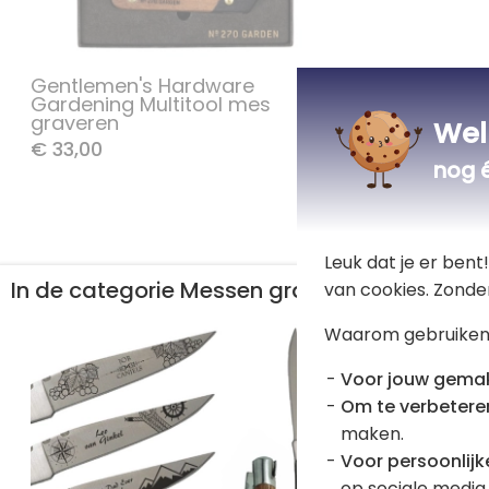
Gentlemen's Hardware
Multi-too
Gardening Multitool mes
Hardwar
graveren
Wel
€ 33,00
€ 33,00
nog 
Leuk dat je er ben
In de categorie Messen graveren, ontdek oo
van cookies. Zonde
Waarom gebruiken
Voor jouw gema
Om te verbetere
maken.
Voor persoonlijke
op sociale media.