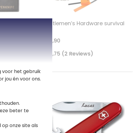
men's
Gentlemen’s Hardware survival
kit
€ 19,90
4,75 (2 Reviews)
 voor het gebruik
r jou én voor ons.
thouden.
eze beter te
op onze site als