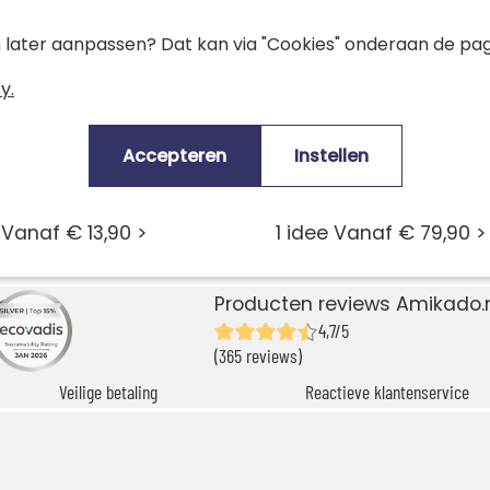
en later aanpassen? Dat kan via "Cookies" onderaan de pag
y.
Accepteren
Instellen
essen
Laguiole messen
 Vanaf € 13,90 >
1 idee Vanaf € 79,90 >
Producten reviews Amikado.
4,7/5
(365 reviews)
Veilige betaling
Reactieve klantenservice