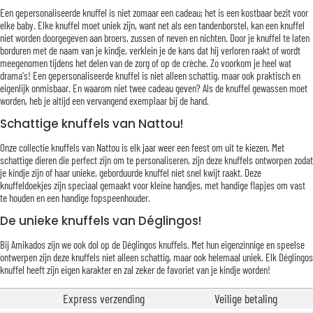
Een gepersonaliseerde knuffel is niet zomaar een cadeau; het is een kostbaar bezit voor
elke baby. Elke knuffel moet uniek zijn, want net als een tandenborstel, kan een knuffel
niet worden doorgegeven aan broers, zussen of neven en nichten. Door je knuffel te laten
borduren met de naam van je kindje, verklein je de kans dat hij verloren raakt of wordt
meegenomen tijdens het delen van de zorg of op de crèche. Zo voorkom je heel wat
drama's! Een gepersonaliseerde knuffel is niet alleen schattig, maar ook praktisch en
eigenlijk onmisbaar. En waarom niet twee cadeau geven? Als de knuffel gewassen moet
worden, heb je altijd een vervangend exemplaar bij de hand.
Schattige knuffels van Nattou!
Onze collectie knuffels van Nattou is elk jaar weer een feest om uit te kiezen. Met
schattige dieren die perfect zijn om te personaliseren, zijn deze knuffels ontworpen zodat
je kindje zijn of haar unieke, geborduurde knuffel niet snel kwijt raakt. Deze
knuffeldoekjes zijn speciaal gemaakt voor kleine handjes, met handige flapjes om vast
te houden en een handige fopspeenhouder.
De unieke knuffels van Déglingos!
Bij Amikados zijn we ook dol op de Déglingos knuffels. Met hun eigenzinnige en speelse
ontwerpen zijn deze knuffels niet alleen schattig, maar ook helemaal uniek. Elk Déglingos
knuffel heeft zijn eigen karakter en zal zeker de favoriet van je kindje worden!
Express verzending
Veilige betaling