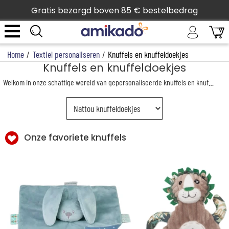
Gratis bezorgd boven 85 € bestelbedrag
Home
/
Textiel personaliseren
/
Knuffels en knuffeldoekjes
Knuffels en knuffeldoekjes
Welkom in onze schattige wereld van gepersonaliseerde knuffels en knuffeldoekjes! Deze zachte en knuffelige metgezellen zijn perfect voor de allerkleinsten en bieden niet alleen comfort, maar ook een gevoel van veiligheid.
Onze favoriete knuffels