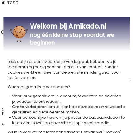
€ 37,90
Welkom bij Amikado.nl
Geborduurde Deglingos knuffeldoekjes
nog één kleine stap voordat we
beginnen
Leuk dat je er bent! Voordat je verdergaat, hebben we je
toestemming nodig voor het gebruik van cookies. Zonder
cookies werkt een deel van de website minder goed, voor
jou én voor ons.
Waarom gebruiken we cookies?
Voor jouw gemak:
om je account, favorieten en bekeken
producten te onthouden.
Om te verbeteren:
om te zien hoe bezoekers onze website
Gegraveerd kistje met
Gepersonaliseerde
gebruiken en deze beter te maken.
Déglingos knuffel
Jélékros de leeuw
Voor persoonlijke tips:
om je passende cadeau-ideeën te
babyknuffel
laten zien, zowel op onze site als op sociale media.
€ 46,90
€ 22,90
Wil je je voorkeuren later aanpassen? Dat kan via "Cookies"