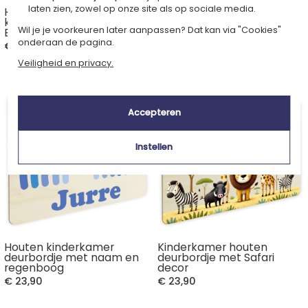
laten zien, zowel op onze site als op sociale media.
Houten deurbordje voor
Houten deurbordje voor
kinderkamer met
kinderkamer met
Wil je je voorkeuren later aanpassen? Dat kan via "Cookies"
Ballonnen en diertje
Bloemenkrans
onderaan de pagina.
€ 23,90
€ 23,90
Veiligheid en privacy.
Accepteren
Instellen
Houten kinderkamer
Kinderkamer houten
deurbordje met naam en
deurbordje met Safari
regenboog
decor
€ 23,90
€ 23,90