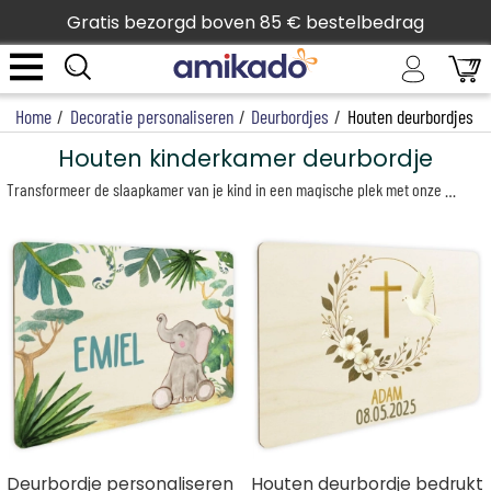
Gratis bezorgd boven 85 € bestelbedrag
Home
/
Decoratie personaliseren
/
Deurbordjes
/
Houten deurbordjes
Houten kinderkamer deurbordje
Transformeer de slaapkamer van je kind in een magische plek met onze bedrukte houten deurbordjes. Elk deurbordje kan worden aangepast met de naam van jouw kind, waardoor hun kamer nog specialer wordt.
Deurbordje personaliseren
Houten deurbordje bedrukt