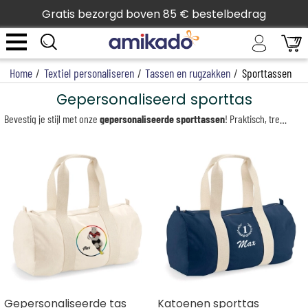
Gratis bezorgd boven 85 € bestelbedrag
Home
/
Textiel personaliseren
/
Tassen en rugzakken
/
Sporttassen
Gepersonaliseerd sporttas
Bevestig je stijl met onze
gepersonaliseerde sporttassen
! Praktisch, trendy en uniek, onze collectie biedt modellen die passen bij alle wensen: duffelbags, gerecyclede denim tassen, rugzakken, gymtassen voor kinderen of zelfs onze yogamat boodschappentas.
Dankzij de personalisatie met borduurwerk of textielbedrukking, voeg een naam, logo of inspirerende boodschap toe voor een tas die niet onopgemerkt zal blijven. Of het nu voor dagelijks gebruik is, een sportsessie of een origineel cadeau, deze tassen zijn perfect voor sporters, yogi's, kinderen en zelfs bedrijven die op zoek zijn naar een reclametas die bij hen past.
Ontdek ook onze
katoenen leisure tassen
met trekkoordjes, licht en praktisch, perfect om je dagelijkse uitjes met een persoonlijke touch te vergezellen!
Gepersonaliseerde tas
Katoenen sporttas