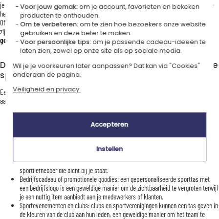
je een
tas met een inspirerende quote
of je persoonlijke motto voor: elke keer dat je
Voor jouw gemak:
om je account, favorieten en bekeken
het oppakt, herinnert het je aan je doelen en versterkt je vastberadenheid!
producten te onthouden.
Of je nu een fanatieke sporter bent, een gepassioneerde yogi, een kind dat begint met
Om te verbeteren:
om te zien hoe bezoekers onze website
zijn eerste gymles of een professional op zoek naar een nuttige reclamegoodie, onze
gebruiken en deze beter te maken.
gepersonaliseerde sporttassen
blijven bij en creëren verbinding.
Voor persoonlijke tips:
om je passende cadeau-ideeën te
laten zien, zowel op onze site als op sociale media.
De beste gelegenheden om een gepersonaliseerde
Wil je je voorkeuren later aanpassen? Dat kan via "Cookies"
sporttas te geven
onderaan de pagina.
Veiligheid en privacy.
Een
sporttas om te personaliseren
is een origineel en praktisch cadeau dat zich
aanpast aan verschillende situaties:
Accepteren
Schoolbegin
en sportactiviteiten: een geborduurde gymltas met de naam van
een kind is een geweldige manier om te voorkomen dat hij verloren raakt in de
kleedkamers van de school of de sportclub.
Instellen
Kerstcadeau of
verjaardag
: geef een unieke tas, gepersonaliseerd met een
motiverende boodschap, een inspirerend ontwerp of een naam, ideaal voor een
sportliefhebber die dicht bij je staat.
Bedrijfscadeau of promotionele goodies: een gepersonaliseerde sporttas met
een bedrijfslogo is een geweldige manier om de zichtbaarheid te vergroten terwijl
je een nuttig item aanbiedt aan je medewerkers of klanten.
Sportevenementen en clubs: clubs en sportverenigingen kunnen een tas geven in
de kleuren van de club aan hun leden, een geweldige manier om het team te