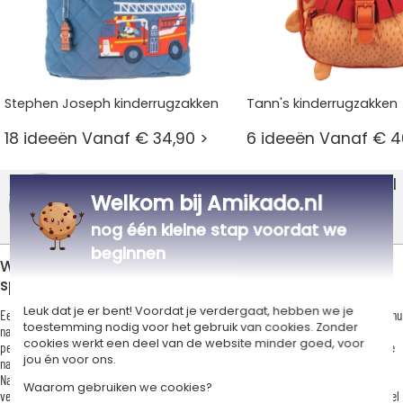
Stephen Joseph kinderrugzakken
Tann's kinderrugzakken
18 ideeën Vanaf € 34,90 >
6 ideeën Vanaf € 4
Producten reviews Amikado.nl
Welkom bij Amikado.nl
4,7/5
(365 reviews)
nog één kleine stap voordat we
beginnen
Waarom kiezen voor gepersonaliseerde
sporttassen?
Leuk dat je er bent! Voordat je verdergaat, hebben we je
Een
gepersonaliseerde sporttas
is een dagelijkse metgezel die je overal volgt, of je nu
toestemming nodig voor het gebruik van cookies. Zonder
naar de sportschool gaat, gaat wandelen, buiten traint of zelfs op reis bent. Het
cookies werkt een deel van de website minder goed, voor
personaliseren ervan geeft het een unieke identiteit, of het nu gaat om een geborduurde
jou én voor ons.
naam, een logo, een inspirerende boodschap of een origineel ontwerp.
Naast dat het esthetisch en trendy is, voorkomt een gepersonaliseerde sporttas
Waarom gebruiken we cookies?
verwarring in de kleedkamers en voegt het een extra motivatie toe aan je trainingen. Stel