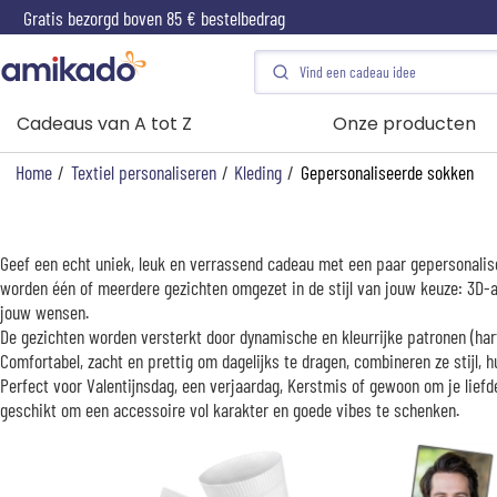
Gratis bezorgd boven 85 € bestelbedrag
Cadeaus van A tot Z
Onze producten
Home
/
Textiel personaliseren
/
Kleding
/
Gepersonaliseerde sokken
Geef een echt uniek, leuk en verrassend cadeau met een paar gepersonalis
worden één of meerdere gezichten omgezet in de stijl van jouw keuze: 3D-ani
jouw wensen.
De gezichten worden versterkt door dynamische en kleurrijke patronen (hartj
Comfortabel, zacht en prettig om dagelijks te dragen, combineren ze stijl, 
Perfect voor Valentijnsdag, een verjaardag, Kerstmis of gewoon om je liefde
geschikt om een accessoire vol karakter en goede vibes te schenken.