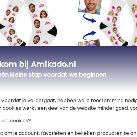
kom bij Amikado.nl
één kleine stap voordat we beginnen
aliseerde sokken in
Gepersonaliseerde so
lmstijl
manga-stijl
€ 22,90
t! Voordat je verdergaat, hebben we je toestemming nodig
r cookies werkt een deel van de website minder goed, voo
 we cookies?
k:
om je account, favorieten en bekeken producten te on