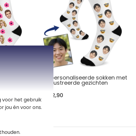
kken in
Gepersonaliseerde sokken met
geïllustreerde gezichten
€ 22,90
 voor het gebruik
r jou én voor ons.
thouden.