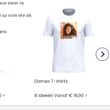
eze beter te
op onze site als
ina.
Dames T-shirts
0 >
8 ideeën Vanaf € 18,90 >