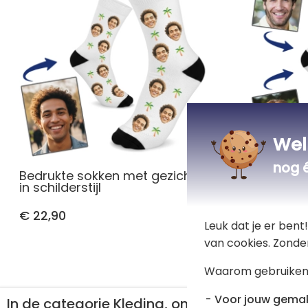
Wel
nog 
Bedrukte sokken met gezichten
Geperson
in schilderstijl
animatiefi
€ 22,90
€ 22,90
Leuk dat je er ben
van cookies. Zonde
Waarom gebruiken
Voor jouw gema
In de categorie Kleding, ontdek ook